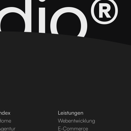
dio®
Index
Leistungen
Home
Webentwicklung
Agentur
E-Commerce